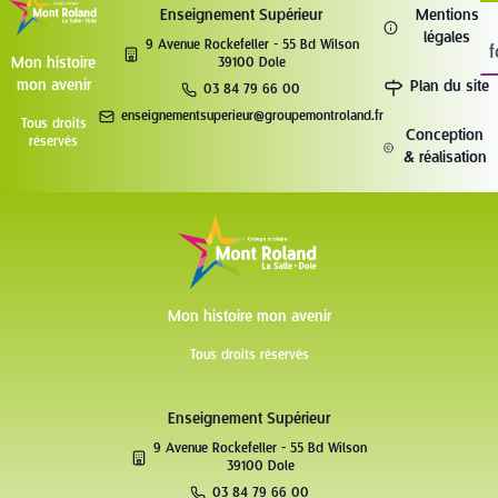
Enseignement Supérieur
Mentions
légales
9 Avenue Rockefeller - 55 Bd Wilson
f
Mon histoire
39100 Dole
mon avenir
Plan du site
03 84 79 66 00
enseignementsuperieur@groupemontroland.fr
Tous droits
Conception
réservés
& réalisation
Mon histoire mon avenir
Tous droits réservés
Enseignement Supérieur
9 Avenue Rockefeller - 55 Bd Wilson
39100 Dole
03 84 79 66 00