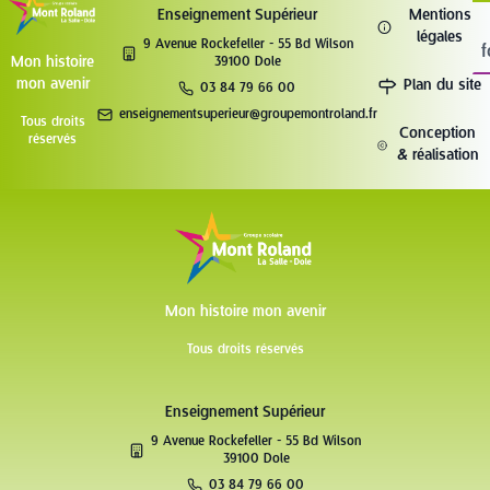
Enseignement Supérieur
Mentions
légales
9 Avenue Rockefeller - 55 Bd Wilson
f
Mon histoire
39100 Dole
mon avenir
Plan du site
03 84 79 66 00
enseignementsuperieur@groupemontroland.fr
Tous droits
Conception
réservés
& réalisation
Mon histoire mon avenir
Tous droits réservés
Enseignement Supérieur
9 Avenue Rockefeller - 55 Bd Wilson
39100 Dole
03 84 79 66 00