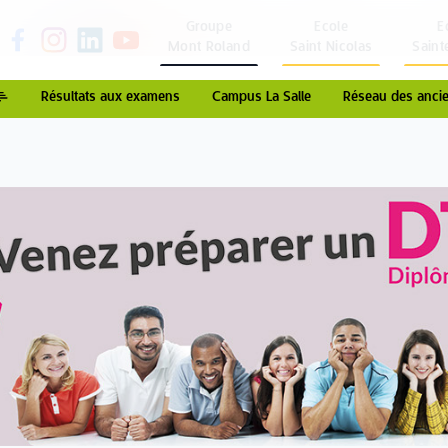
Groupe
Ecole
E
Mont Roland
Saint Nicolas
Saint
Résultats aux examens
Campus La Salle
Réseau des ancie