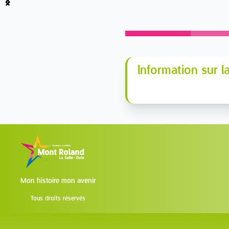
Item
1
of
4
Information sur 
Mon histoire mon avenir
Tous droits réservés