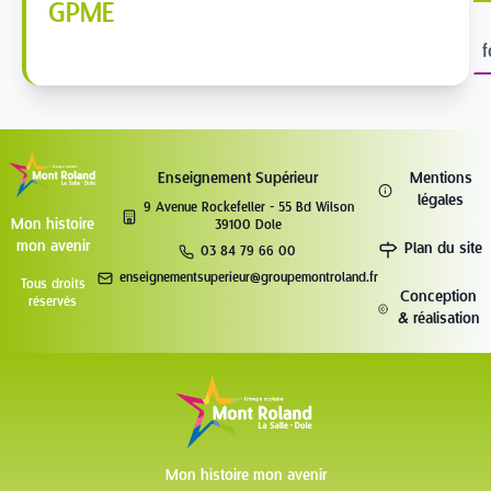
GPME
f
Enseignement Supérieur
Mentions
légales
9 Avenue Rockefeller - 55 Bd Wilson
Mon histoire
39100 Dole
mon avenir
Plan du site
03 84 79 66 00
enseignementsuperieur@groupemontroland.fr
Tous droits
Conception
réservés
& réalisation
Mon histoire mon avenir