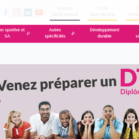
Groupe
Ecole
E
Mont Roland
Saint Nicolas
Saint
on sportive et
Autres
Développement
SA
spécificités
durable
s