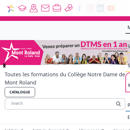
S
S
Item
Toutes les formations du Collège Notre Dame de
1
Mont Roland
of
4
CATALOGUE