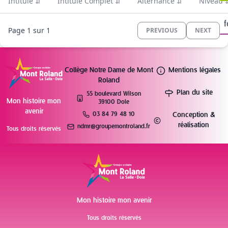
Intitule
⇵
Intitule Complet
⇵
Alternance
⇵
Niveau
f
Page 1 sur 1
PREVIOUS
NEXT
Collège Notre Dame de Mont
Mentions légales
Roland
Plan du site
55 boulevard Wilson
Mon histoire mon
39100 Dole
avenir
03 84 79 48 10
Conception &
réalisation
ndmr@groupemontroland.fr
Tous droits réservés
Mon histoire mon avenir
Tous droits réservés