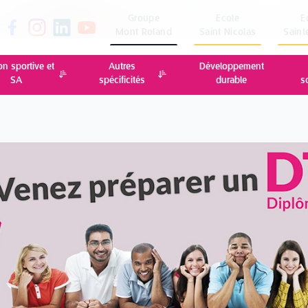
Groupe
Ecole
E
Mont Roland
Saint Nicolas
Saint
on sportive et
Autres
Développement
SA
spécificités
durable
s