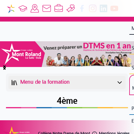
S
S
Item
1
Menu de la formation
of
4
4ème
Collège Notre Dame de Mont
Mentions légales