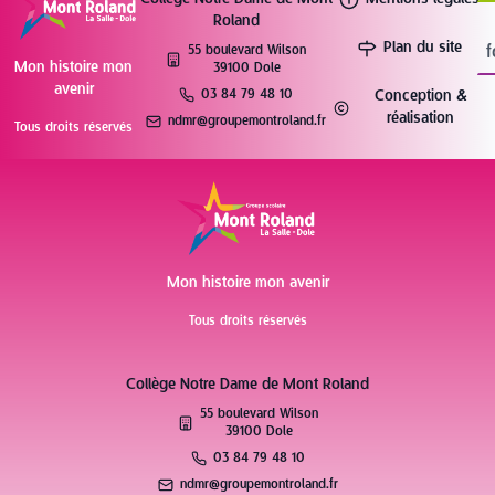
Roland
Plan du site
f
55 boulevard Wilson
Mon histoire mon
39100 Dole
avenir
03 84 79 48 10
Conception &
réalisation
ndmr@groupemontroland.fr
Tous droits réservés
Mon histoire mon avenir
Tous droits réservés
Collège Notre Dame de Mont Roland
55 boulevard Wilson
39100 Dole
03 84 79 48 10
ndmr@groupemontroland.fr