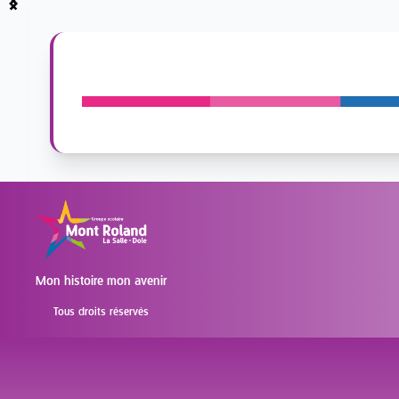
Item
1
of
4
Mon histoire mon avenir
Tous droits réservés