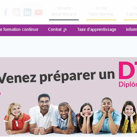
Groupe
Ecole
E
Mont Roland
Saint Nicolas
Saint
e formation continue
Contrat
Taxe d'apprentissage
infor