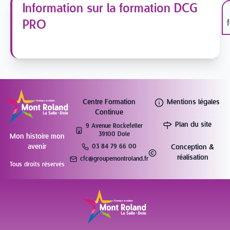
Information sur la formation DCG
PRO
Centre Formation
Mentions légales
Continue
Plan du site
9 Avenue Rockefeller
39100 Dole
Mon histoire mon
avenir
03 84 79 66 00
Conception &
réalisation
cfc@groupemontroland.fr
Tous droits réservés