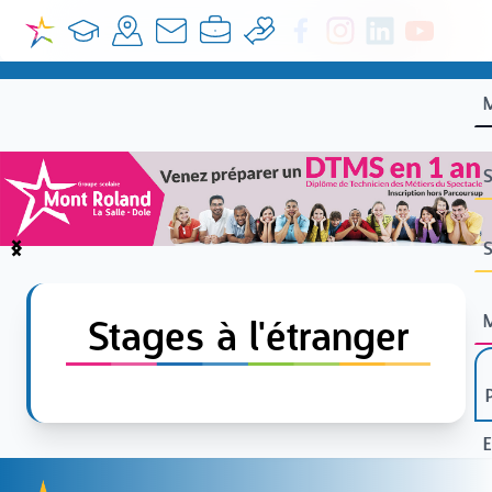
S
S
Item
1
of
Stages à l'étranger
4