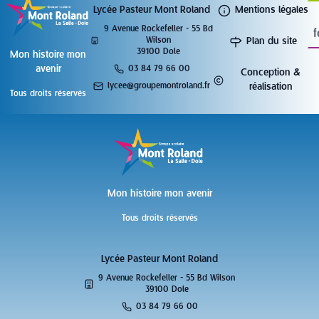
Lycée Pasteur Mont Roland
Mentions légales
9 Avenue Rockefeller - 55 Bd
f
Wilson
Plan du site
39100 Dole
Mon histoire mon
avenir
03 84 79 66 00
Conception &
lycee@groupemontroland.fr
réalisation
Tous droits réservés
Mon histoire mon avenir
Tous droits réservés
Lycée Pasteur Mont Roland
9 Avenue Rockefeller - 55 Bd Wilson
39100 Dole
03 84 79 66 00