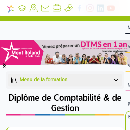
S
S
Item
1
Menu de la formation
of
4
Diplôme de Comptabilité & de
Gestion