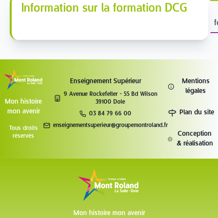
Information sur la formation DCG
f
Enseignement Supérieur
Mentions
légales
9 Avenue Rockefeller - 55 Bd Wilson
Mon histoire
39100 Dole
mon avenir
Plan du site
03 84 79 66 00
enseignementsuperieur@groupemontroland.fr
Tous droits
Conception
réservés
& réalisation
Mon histoire mon avenir