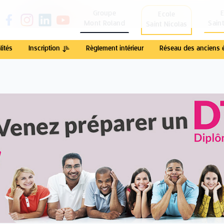
Groupe
Ecole
Mont Roland
Sain
Saint Nicolas
lités
Inscription
Règlement intérieur
Réseau des anciens 