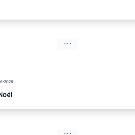
• • •
01-2026
Noël
• • •