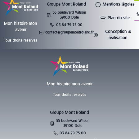
Groupe Mont Roland
Mentions légales
55 boulevard Wilson
f
39100 Dole
Plan du site
Mon histoire mon
03 84 79 75 00
avenir
Conception &
contact@groupemontroland.fr
réalisation
Tous droits réservés
Mon histoire mon avenir
Tous droits réservés
Groupe Mont Roland
55 boulevard Wilson
39100 Dole
03 84 79 75 00