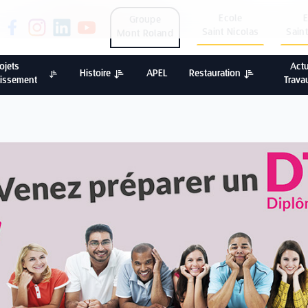
Ecole
Groupe
Saint Nicolas
Sain
Mont Roland
ojets
Act
Histoire
APEL
Restauration
lissement
Trava