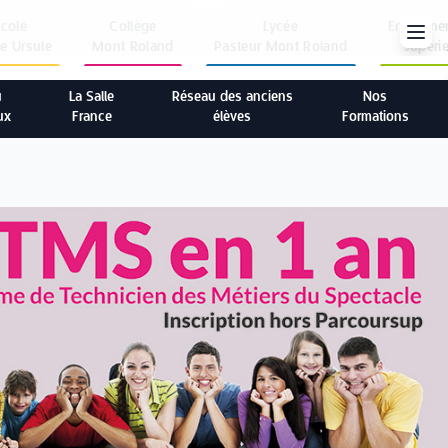
Ecole
Collège
Lycée
Enseigne
te Ursule
Mont Roland
Pasteur Mont Roland
supéri
u
La Salle
Réseau des anciens
Nos
ux
France
élèves
Formations